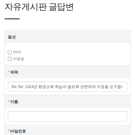
자유게시판 글답변
게
옵션
시
판
글
html
쓰
비밀글
기
*
제목
*
이름
이
름
*
비밀번호