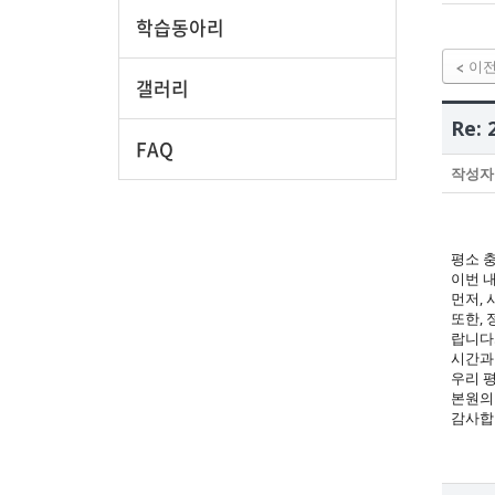
학습동아리
이
갤러리
Re
FAQ
작성자
평소 
이번 
먼저,
또한,
랍니다
시간과
우리 
본원의
감사합