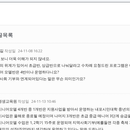
글목록
길
작성일
24-11-08 16:22
 보니 더욱 이해가 되지 않네요.
의 위계가 있어서 초급반, 상급반으로 나눠달랴고 수차례 요청드린 프로그램은 
어 모델반은 4반이나 운영하다니요?
사회 기부와 연계되어있다는 말은 무슨 의미인가요?
평생교육원
작성일
24-11-13 10:46
시니어모델 4개반 중 1개반은 지원사업을 받아서 운영하는 내포시민대학 중년의
이사업은 올해로 종료될 예정이며 나머지 3개반은 초급 중급 매니어 3단계 승급
시니어모델 수업은 1, 2학기 15주로 운영되며 지역사회기부(예를들면 각종 축제
개인의 성장(직업)까지 생각하여 운영하고 있다느 말씀 드립니다.