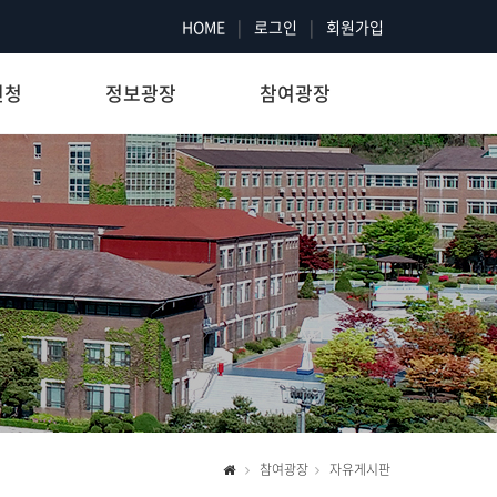
HOME
|
로그인
|
회원가입
신청
정보광장
참여광장
참여광장
자유게시판