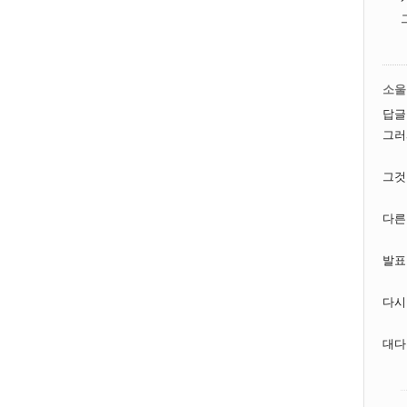
소울
답글
그러
그것이 
다른
발표
다시
대다