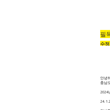
필독
수정
안녕
충남
202
24.