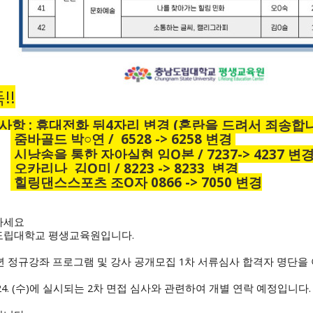
!!
사항 : 휴대전화 뒤4자리 변경 (혼란을 드려서 죄송합니
줌바골드 박○연 / 6528 -> 6258 변경
시낭송을 통
한 자아실현 임O본 / 7237-> 4237
변
오카리나 김O미 / 8223 -> 8233 변경
힐링댄스스포츠 조O자 0866 -> 7050 변경
하세요
도립대학교 평생교육원입니다.
4년 정규강좌 프로그램 및 강사 공개모집 1차 서류심사 합격자 명단
 1.24. (수)에 실시되는 2차 면접 심사와 관련하여 개별 연락 예정입니다