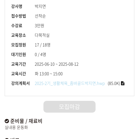
강사명
박지연
접수방법
선착순
수강료
3만원
교육장소
다목적실
모집정원
17 / 18명
대기인원
0 / 4명
교육기간
2025-06-10 ~ 2025-08-12
교육시간
화 13:00 ~ 15:00
강의계획서
2025-2기_생활체육_줌바골드박지연.hwp
(85.0K)
모집마감
준비물 / 재료비
실내용 운동화